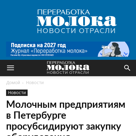
Переработка
молока
|
Новости
отрасли
Домой
Новости
Новости
Молочным предприятиям
в Петербурге
просубсидируют закупку