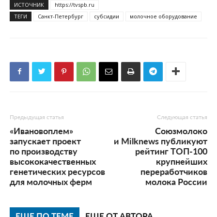
ИСТОЧНИК
https://tvspb.ru
ТЕГИ
Санкт-Петербург
субсидии
молочное оборудование
Предыдущая статья
Следующая статья
«Ивановоплем»
Союзмолоко
запускает проект
и Milknews публикуют
по производству
рейтинг ТОП-100
высококачественных
крупнейших
генетических ресурсов
переработчиков
для молочных ферм
молока России
ЕЩЕ ПО ТЕМЕ
ЕЩЕ ОТ АВТОРА