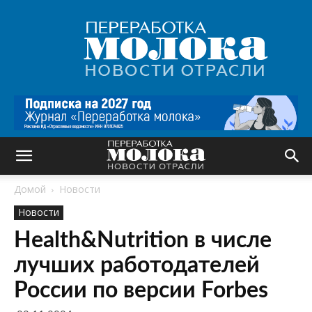
Переработка
молока
|
Новости
отрасли
Домой
Новости
Новости
Health&Nutrition в числе
лучших работодателей
России по версии Forbes