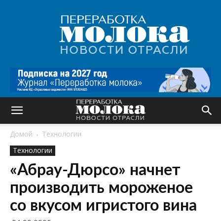
Переработка
молока
|
Новости
отрасли
Домой
Технологии
Технологии
«Абрау-Дюрсо» начнет
производить мороженое
со вкусом игристого вина