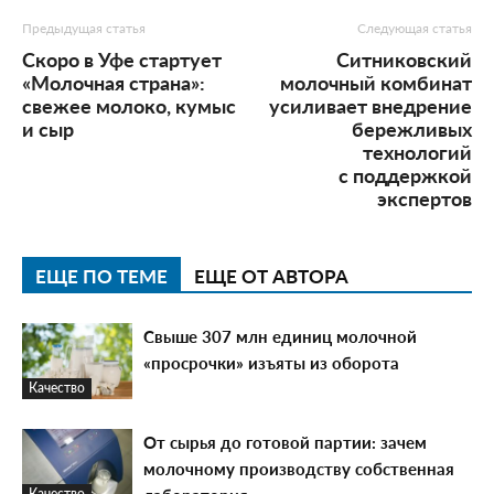
Предыдущая статья
Следующая статья
Скоро в Уфе стартует
Ситниковский
«Молочная страна»:
молочный комбинат
свежее молоко, кумыс
усиливает внедрение
и сыр
бережливых
технологий
с поддержкой
экспертов
ЕЩЕ ПО ТЕМЕ
ЕЩЕ ОТ АВТОРА
Свыше 307 млн единиц молочной
«просрочки» изъяты из оборота
Качество
От сырья до готовой партии: зачем
молочному производству собственная
Качество