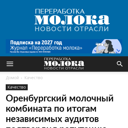
Переработка
молока
|
Новости
отрасли
Домой
Качество
Качество
Оренбургский молочный
комбината по итогам
независимых аудитов