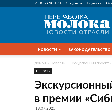
MILKBRANCH.RU
О журнале
Подписка
О с
Переработка
молока
|
Новости
отрасли
НОВОСТИ
ЗАКОНОДАТЕЛЬСТВО
Домой
Новости
Экскурсионный проект 
Новости
Экскурсионны
в премии «Сиб
18.07.2025