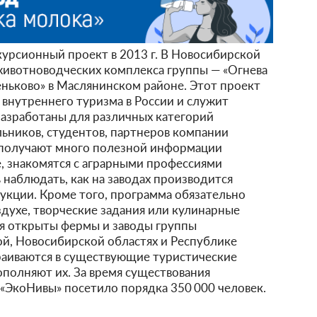
курсионный проект в 2013 г. В Новосибирской
животноводческих комплекса группы — «Огнева
еньково» в Маслянинском районе. Этот проект
 внутреннего туризма в России и служит
азработаны для различных категорий
льников, студентов, партнеров компании
й получают много полезной информации
, знакомятся с аграрными профессиями
наблюдать, как на заводах производится
кции. Кроме того, программа обязательно
здухе, творческие задания или кулинарные
ия открыты фермы и заводы группы
й, Новосибирской областях и Республике
траиваются в существующие туристические
ополняют их. За время существования
«ЭкоНивы» посетило порядка 350 000 человек.