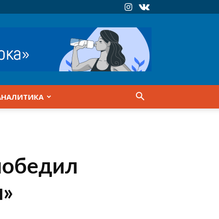
АНАЛИТИКА
победил
я»