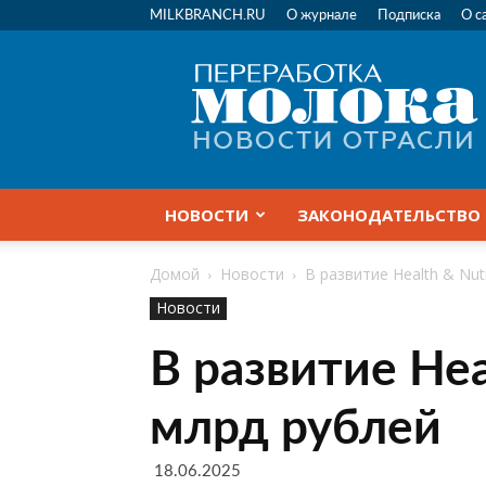
MILKBRANCH.RU
О журнале
Подписка
О с
Переработка
молока
|
Новости
отрасли
НОВОСТИ
ЗАКОНОДАТЕЛЬСТВО
Домой
Новости
В развитие Health & Nut
Новости
В развитие Hea
млрд рублей
18.06.2025