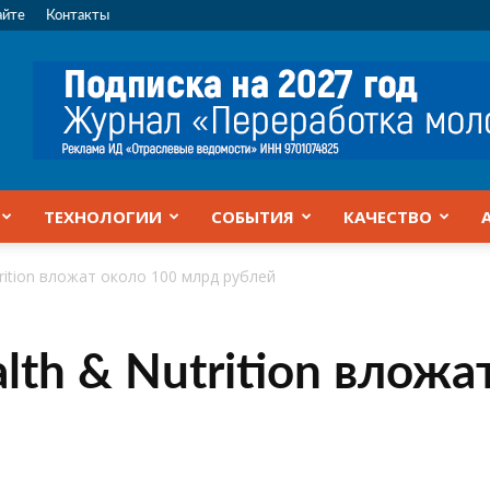
айте
Контакты
ТЕХНОЛОГИИ
СОБЫТИЯ
КАЧЕСТВО
rition вложат около 100 млрд рублей
lth & Nutrition вложа