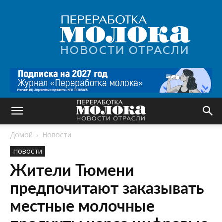
Переработка
молока
|
Новости
отрасли
Домой
Новости
Новости
Жители Тюмени
предпочитают заказывать
местные молочные