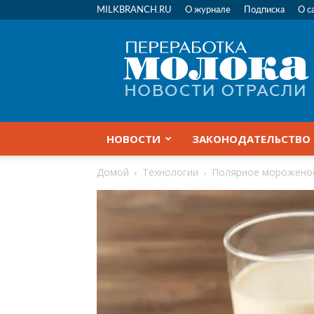
MILKBRANCH.RU
О журнале
Подписка
О с
Переработка
молока
|
Новости
отрасли
НОВОСТИ
ЗАКОНОДАТЕЛЬСТВО
Домой
Технологии
Полярное мороженое,