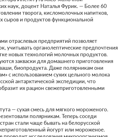
х наук, доцент Наталья Фурик. — Более 60
товлении творога, кисломолочных напитков,
ых сыров и продуктов функциональной
ами отраслевых предприятий позволяет
ок, учитывать органолептические предпочтения
отке новых технологий молочных продуктов.
уются закваски для домашнего приготовления
окваши, биопродукта. Даже полярникам они
сам» с использованием сухих цельного молока
сской антарктической экспедиции, что
ообразит их рацион свежеприготовленными
тута — сухая смесь для мягкого мороженого.
резентовали полярникам. Теперь соседи
стран стали чаще бывать на белорусской
ежеприготовленный йогурт или мороженое.
осе проводит исследования микроорганизмов