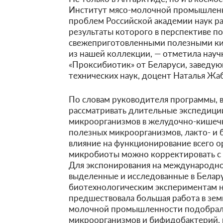
Институт мясо-молочной промышленн
проблем Российской академии наук р
результаты которого в перспективе п
свежеприготовленными полезными к
из нашей коллекции, — отметила нау
«Проксибиотик» от Беларуси, заведу
технических наук, доцент Наталья Жа
По словам руководителя программы, в
рассматривать длительные экспедиции
микроорганизмов в желудочно-кишечн
полезных микроорганизмов, лакто- и 
влияние на функционирование всего ор
микробиоты можно корректировать с 
Для экспонирования на международно
выделенные и исследованные в Бела
биотехнологическим экспериментам н
предшествовала большая работа в зем
молочной промышленности подобрал
микроорганизмов и бифидобактерий, 