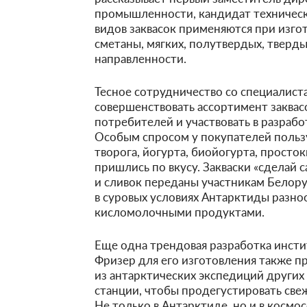
промышленности, кандидат технически
видов заквасок применяются при изго
сметаны, мягких, полутвердых, тверд
направленности.
Тесное сотрудничество со специалист
совершенствовать ассортимент заквас
потребителей и участвовать в разраб
Особым спросом у покупателей польз
творога, йогурта, биойогурта, прост
пришлись по вкусу. Закваски «сделай 
и сливок переданы участникам Белору
в суровых условиях Антарктиды разн
кисломолочными продуктами.
Еще одна трендовая разработка инсти
Фризер для его изготовления также п
из антарктических экспедиций других 
станции, чтобы продегустировать св
Не только в Антарктиде, но и в косм