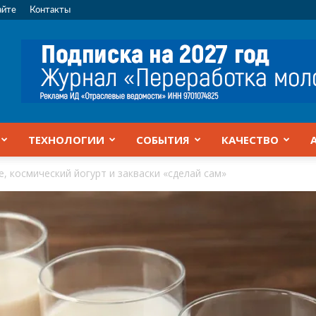
айте
Контакты
ТЕХНОЛОГИИ
СОБЫТИЯ
КАЧЕСТВО
 космический йогурт и закваски «сделай сам»