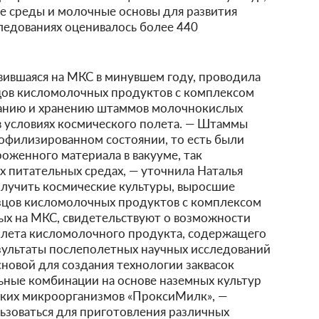
 среды и молочные основы для развития
ледованиях оценивалось более 440
вившаяся на МКС в минувшем году, проводила
цов кисломолочных продуктов с комплексом
ванию и хранению штаммов молочнокислых
 условиях космического полета. — Штаммы
офилизированном состоянии, то есть были
оженного материала в вакууме, так
ых питательных средах, — уточнила Наталья
олучить космические культуры, выросшие
зцов кисломолочных продуктов с комплексом
ых на МКС, свидетельствуют о возможности
полета кисломолочного продукта, содержащего
зультаты послеполетных научных исследований
сновой для создания технологии заквасок
ьные комбинации на основе наземных культур
еских микроорганизмов «ПроксиМилк», —
льзоваться для приготовления различных