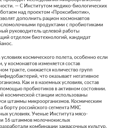
ости. — С Институтом медико-биологических
аботаем над проектом «Проксибиотик»,
озволят дополнить рацион космонавтов
исломолочными продуктами с пробиотиками
чный руководитель целевой работы
ющий отделом биотехнологий, кандидат
банос.
 условиях космического полета, особенно если
, у космонавтов изменяется состав
ом тракте, снижается количество групп
бифидобактерий, что оказывает негативное
ганизма. Как и в наземных условиях, состав
помощью пробиотиков в активном состоянии.
й космической станции использованы
руси штаммы микроорганизмов. Космическим
а борту российского сегмента МКС
ных условиях. Ученые Института мясо-
и 16 штаммов молочнокислых
разработали комбинации заквасочных культур,