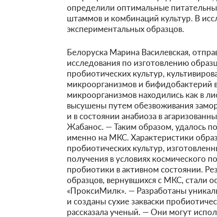
определили оптимальные питательные
штаммов и комбинаций культур. В исс
экспериментальных образцов.
Белоруска Марина Василевская, отпра
исследования по изготовлению образ
пробиотических культур, культивиро
микроорганизмов и бифидобактерий в
микроорганизмов находились как в ли
высушены путем обезвоживания замор
и в состоянии анабиоза в агаризованн
Жабанос. — Таким образом, удалось п
именно на МКС. Характеристики обра
пробиотических культур, изготовленн
получения в условиях космического 
пробиотики в активном состоянии. Ре
образцов, вернувшихся с МКС, стали о
«ПроксиМилк». — Разработаны уникал
и созданы сухие закваски пробиотич
рассказала ученый. — Они могут испо