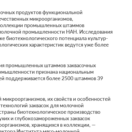
очных продуктов функциональной
ечественных микроорганизмов,
 коллекции промышленных штаммов
-молочной промышленности НАН. Исследования
ке биотехнологического потенциала культур-
логических характеристик ведутся уже более
ция промышленных штаммов заквасочных
ромышленности признана национальным
ней поддерживается более 2500 штаммов 39
 микроорганизмов, их свойств и особенностей
 технологий заквасок для молочной
страны биотехнологическое производство
сухих и глубокозамороженных заквасок
организмов, хранящихся в коллекции, —
ректора Института мясо-молочной