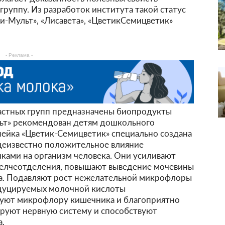
группу. Из разработок института такой статус
и-Мульт», «Лисавета», «ЦветикСемицветик»
- Реклама -
астных групп предназначены биопродукты
льт» рекомендован детям дошкольного
нейка «Цветик-Семицветик» специально создана
бщеизвестно положительное влияние
ками на организм человека. Они усиливают
желчеотделения, повышают выведение мочевины
на. Подавляют рост нежелательной микрофлоры
одуцируемых молочной кислоты
зуют микрофлору кишечника и благоприятно
ируют нервную систему и способствуют
.