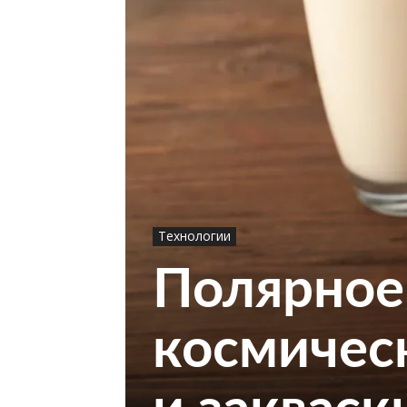
Технологии
Полярное
космичес
и закваск