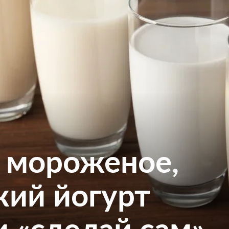
 мороженое,
кий йогурт
и «сделай сам»