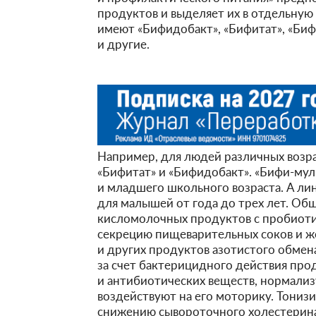
продуктов и выделяет их в отдельную 
имеют «Бифидобакт», «Бифитат», «Биф
и другие.
Например, для людей различных возр
«Бифитат» и «Бифидобакт». «Бифи-му
и младшего школьного возраста. А ли
для малышей от года до трех лет. О
кисломолочных продуктов с пробиоти
секрецию пищеварительных соков и 
и других продуктов азотистого обме
за счет бактерицидного действия пр
и антибиотических веществ, нормали
воздействуют на его моторику. Тониз
снижению сывороточного холестерина