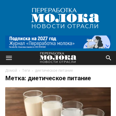
Переработка
молока
|
Новости
отрасли
Домой
Теги
диетическое питание
Метка: диетическое питание