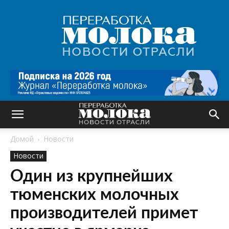
Переработка
молока
|
Новости
отрасли
Домой
Новости
Новости
Один из крупнейших
тюменских молочных
производителей примет