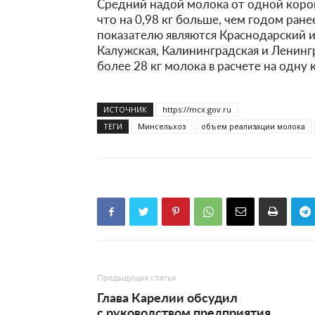
Средний надой молока от одной коровы
что на 0,98 кг больше, чем годом ран
показателю являются Краснодарский и
Калужская, Калининградская и Ленингр
более 28 кг молока в расчете на одну 
ИСТОЧНИК
https://mcx.gov.ru
ТЕГИ
Минсельхоз
объем реализации молока
Предыдущая статья
Глава Карелии обсудил
с руководством предприятия