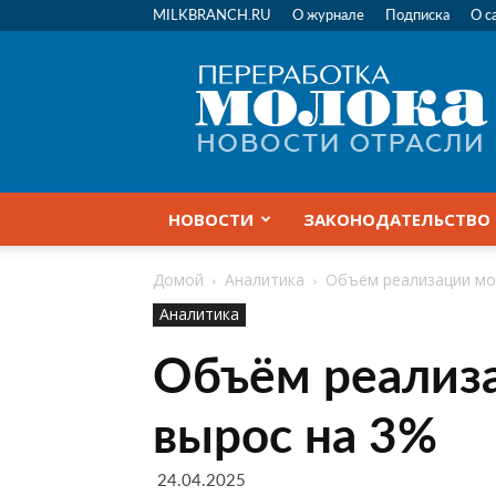
MILKBRANCH.RU
О журнале
Подписка
О с
Переработка
молока
|
Новости
отрасли
НОВОСТИ
ЗАКОНОДАТЕЛЬСТВО
Домой
Аналитика
Объём реализации мо
Аналитика
Объём реализа
вырос на 3%
24.04.2025