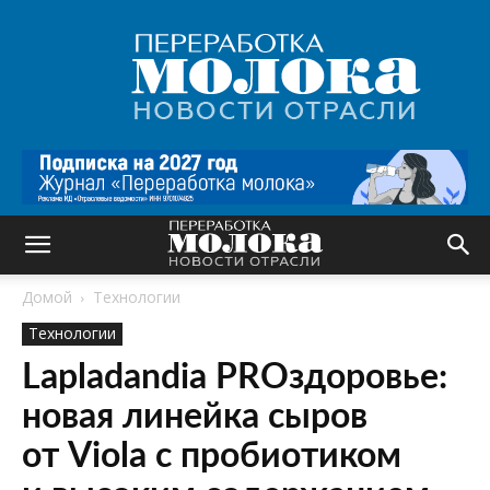
Переработка
молока
|
Новости
отрасли
Домой
Технологии
Технологии
Lapladandia PROздоровье:
новая линейка сыров
от Viola с пробиотиком