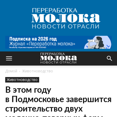
Переработка
молока
|
Новости
отрасли
Домой
Животноводство
Животноводство
В этом году
в Подмосковье завершится
строительство двух