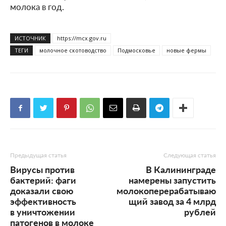
молока в год.
ИСТОЧНИК
https://mcx.gov.ru
ТЕГИ
молочное скотоводство
Подмосковье
новые фермы
Предыдущая статья
Следующая статья
Вирусы против
В Калининграде
бактерий: фаги
намерены запустить
доказали свою
молокоперерабатываю
эффективность
щий завод за 4 млрд
в уничтожении
рублей
патогенов в молоке