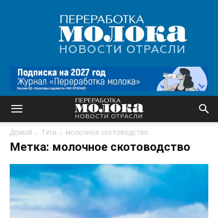
Переработка
молока
|
Новости
отрасли
Домой
Теги
молочное скотоводство
Метка: молочное скотоводство