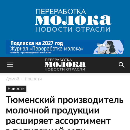
Переработка
молока
|
Новости
отрасли
Домой
Новости
Новости
Тюменский производитель
молочной продукции
расширяет ассортимент