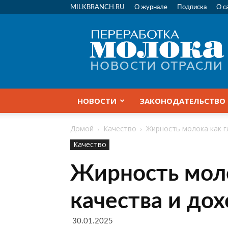
MILKBRANCH.RU
О журнале
Подписка
О с
Переработка
молока
|
Новости
отрасли
НОВОСТИ
ЗАКОНОДАТЕЛЬСТВО
Домой
Качество
Жирность молока как г
Качество
Жирность моло
качества и до
30.01.2025