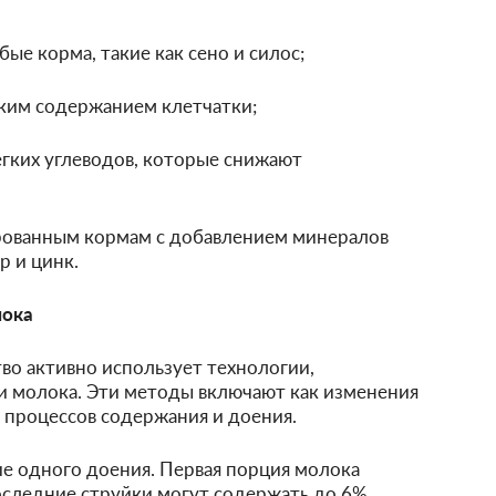
ые корма, такие как сено и силос;
оким содержанием клетчатки;
егких углеводов, которые снижают
рованным кормам с добавлением минералов
р и цинк.
лока
о активно использует технологии,
и молока. Эти методы включают как изменения
ю процессов содержания и доения.
е одного доения. Первая порция молока
оследние струйки могут содержать до 6%.