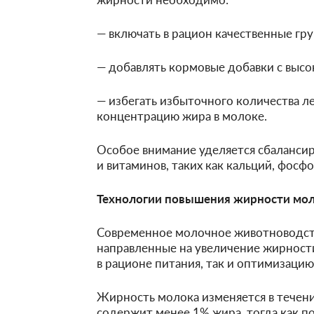
— включать в рацион качественные груб
— добавлять кормовые добавки с выс
— избегать избыточного количества л
концентрацию жира в молоке.
Особое внимание уделяется сбаланси
и витаминов, таких как кальций, фосфо
Технологии повышения жирности мо
Современное молочное животноводств
направленные на увеличение жирност
в рационе питания, так и оптимизаци
Жирность молока изменяется в течени
содержит менее 1% жира, тогда как п