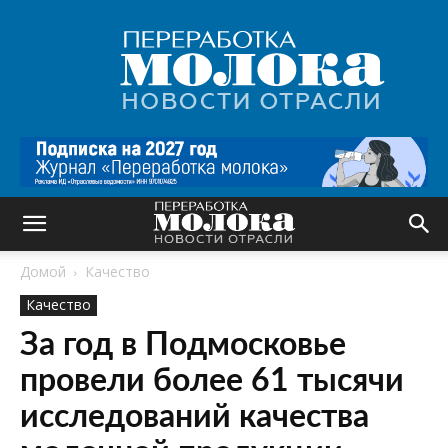
Переработка
молока
|
Новости
отрасли
Домой
Качество
Качество
За год в Подмосковье
провели более 61 тысячи
исследований качества