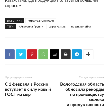
спросом.
ИСТОЧНИК
https://dairynews.ru
ТЕГИ
«Агросила Групп»
сыры халяль
новая линейка
Предыдущая статья
Следующая статья
С 1 февраля в России
Вологодская область
вступает в силу новый
обновила рекорды
ГОСТ на сыр
по производству
молока
и продуктивности