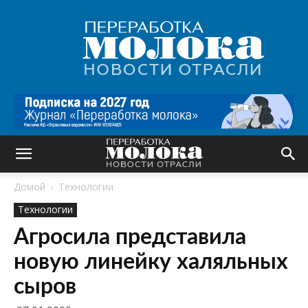
Переработка
молока
|
Новости
отрасли
Домой
Технологии
Технологии
Агросила представила
новую линейку халяльных
сыров