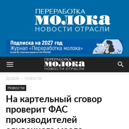
Переработка
молока
|
Новости
отрасли
Домой
Новости
Новости
На картельный сговор
проверит ФАС
производителей