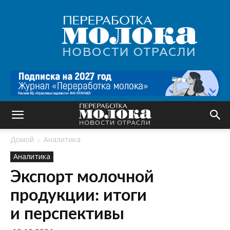
Переработка
молока
|
Новости
отрасли
Домой
Аналитика
Аналитика
Экспорт молочной
продукции: итоги
и перспективы