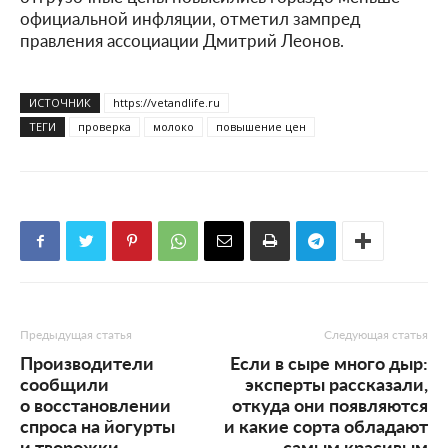
официальной инфляции, отметил зампред
правления ассоциации Дмитрий Леонов.
ИСТОЧНИК
https://vetandlife.ru
ТЕГИ
проверка
молоко
повышение цен
Предыдущая статья
Следующая статья
Производители
Если в сыре много дыр:
сообщили
эксперты рассказали,
о восстановлении
откуда они появляются
спроса на йогурты
и какие сорта обладают
и творожки
самым красивым