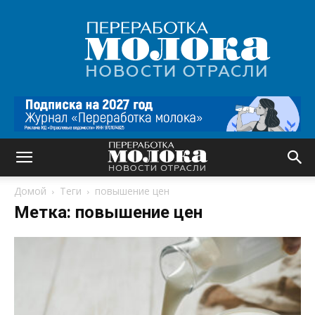
Переработка
молока
|
Новости
отрасли
Домой
Теги
повышение цен
Метка: повышение цен