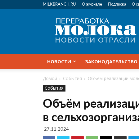
MILKBRANCH.RU
О журнале
Подписка
О с
Переработка
молока
|
Новости
отрасли
НОВОСТИ
ЗАКОНОДАТЕЛЬСТВО
Домой
События
Объём реализации моло
События
Объём реализац
в сельхозорганиз
27.11.2024