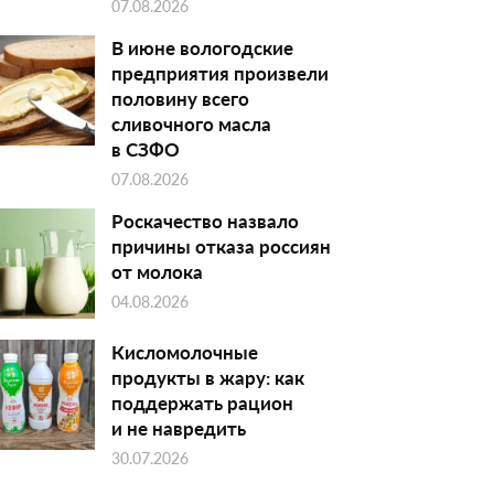
07.08.2026
В июне вологодские
предприятия произвели
половину всего
сливочного масла
в СЗФО
07.08.2026
Роскачество назвало
причины отказа россиян
от молока
04.08.2026
Кисломолочные
продукты в жару: как
поддержать рацион
и не навредить
30.07.2026