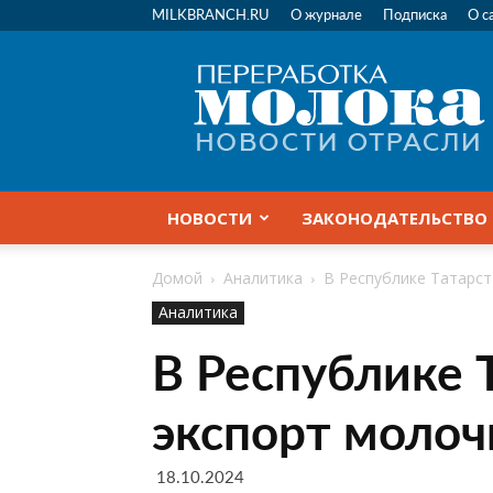
MILKBRANCH.RU
О журнале
Подписка
О с
Переработка
молока
|
Новости
отрасли
НОВОСТИ
ЗАКОНОДАТЕЛЬСТВО
Домой
Аналитика
В Республике Татарст
Аналитика
В Республике 
экспорт молоч
18.10.2024