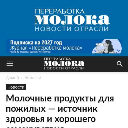
Переработка
молока
|
Новости
отрасли
Домой
Новости
Новости
Молочные продукты для
пожилых — источник
здоровья и хорошего