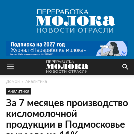
Переработка
молока
|
Новости
отрасли
Домой
Аналитика
Аналитика
За 7 месяцев производство
кисломолочной
продукции в Подмосковье