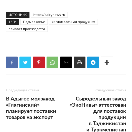
ИСТОЧНИК
https://dairynews.ru
ТЕГИ
Подмосковье
кисломолочная продукция
прирост производства
Предыдущая статья
Следующая статья
В Адыгее молзавод
Сыродельный завод
«Гиагинский»
«ЭкоНивы» аттестован
планирует поставки
для поставок
товаров на экспорт
продукции
в Таджикистан
и Туркменистан