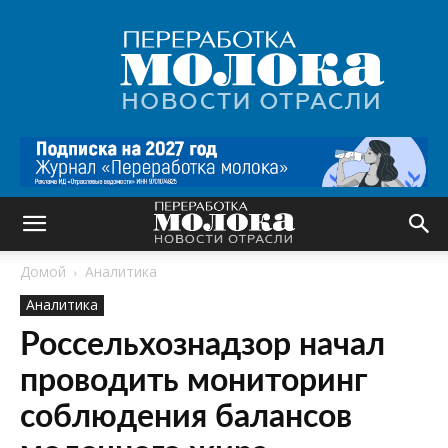
Переработка
молока
|
Новости
отрасли
Домой
Аналитика
Аналитика
Россельхознадзор начал
проводить мониторинг
соблюдения балансов