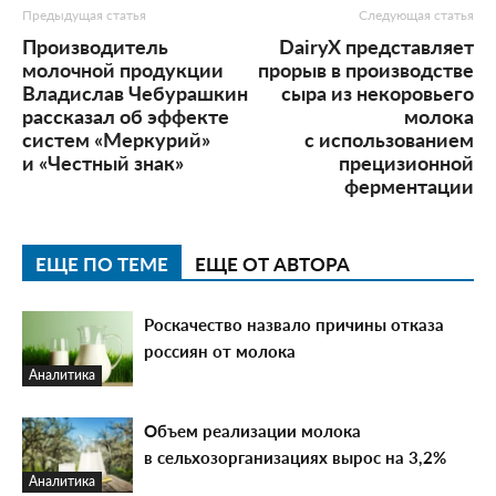
Предыдущая статья
Следующая статья
Производитель
DairyX представляет
молочной продукции
прорыв в производстве
Владислав Чебурашкин
сыра из некоровьего
рассказал об эффекте
молока
систем «Меркурий»
с использованием
и «Честный знак»
прецизионной
ферментации
ЕЩЕ ПО ТЕМЕ
ЕЩЕ ОТ АВТОРА
Роскачество назвало причины отказа
россиян от молока
Аналитика
Объем реализации молока
в сельхозорганизациях вырос на 3,2%
Аналитика