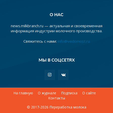
О НАС
news.milkbranch.ru — актуальная и своевременная
информация индустрии молочного производства.
Свяжитесь с нами:
info@vedomost.ru
МЫ В СОЦСЕТЯХ
На главную
О журнале
Подписка
О сайте
Контакты
© 2017-2026 Переработка молока