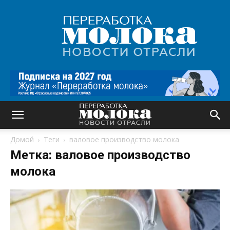
Переработка
молока
|
Новости
отрасли
Домой
Теги
валовое производство молока
Метка: валовое производство
молока