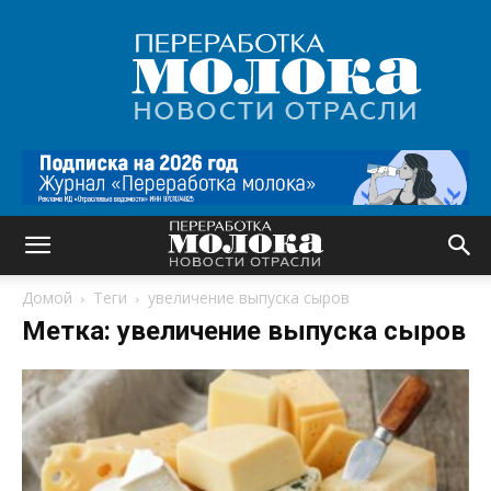
Переработка
молока
|
Новости
отрасли
Домой
Теги
увеличение выпуска сыров
Метка: увеличение выпуска сыров