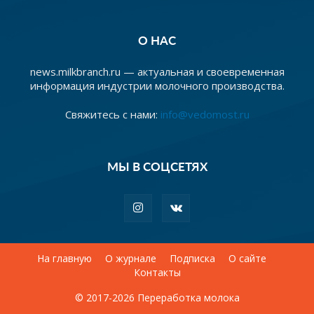
О НАС
news.milkbranch.ru — актуальная и своевременная
информация индустрии молочного производства.
Свяжитесь с нами:
info@vedomost.ru
МЫ В СОЦСЕТЯХ
На главную
О журнале
Подписка
О сайте
Контакты
© 2017-2026 Переработка молока