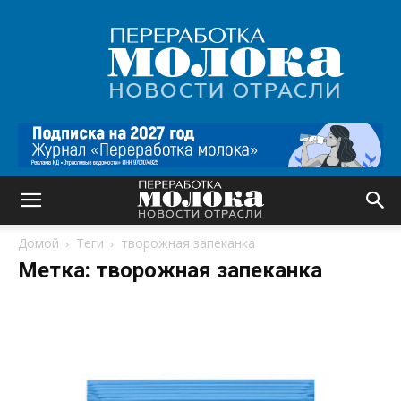
Переработка
молока
|
Новости
отрасли
Домой
Теги
творожная запеканка
Метка: творожная запеканка