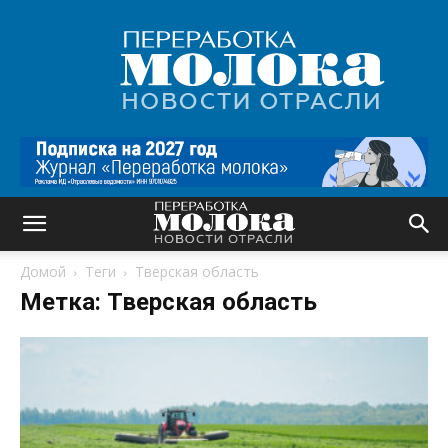
Переработка
молока
|
Новости
отрасли
Домой
Теги
Тверская область
Метка: Тверская область