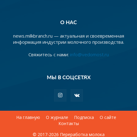
О НАС
news.milkbranch.ru — актуальная и своевременная
информация индустрии молочного производства.
Свяжитесь с нами:
info@vedomost.ru
МЫ В СОЦСЕТЯХ
На главную
О журнале
Подписка
О сайте
Контакты
© 2017-2026 Переработка молока