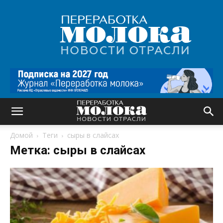
Переработка
молока
|
Новости
отрасли
Домой
Теги
сыры в слайсах
Метка: сыры в слайсах