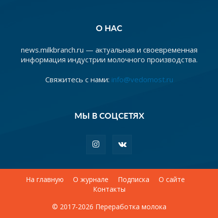
О НАС
news.milkbranch.ru — актуальная и своевременная
информация индустрии молочного производства.
Свяжитесь с нами:
info@vedomost.ru
МЫ В СОЦСЕТЯХ
На главную
О журнале
Подписка
О сайте
Контакты
© 2017-2026 Переработка молока