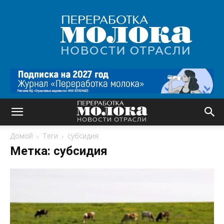
Переработка
молока
|
Новости
отрасли
Домой
Теги
субсидия
Метка: субсидия