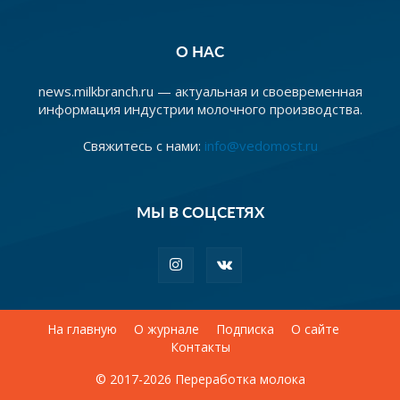
О НАС
news.milkbranch.ru — актуальная и своевременная
информация индустрии молочного производства.
Свяжитесь с нами:
info@vedomost.ru
МЫ В СОЦСЕТЯХ
На главную
О журнале
Подписка
О сайте
Контакты
© 2017-2026 Переработка молока