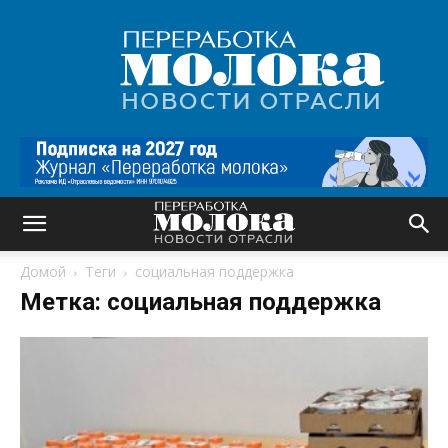
Переработка
молока
|
Новости
отрасли
Домой
Теги
социальная поддержка
Метка: социальная поддержка