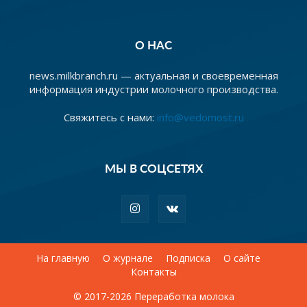
О НАС
news.milkbranch.ru — актуальная и своевременная
информация индустрии молочного производства.
Свяжитесь с нами:
info@vedomost.ru
МЫ В СОЦСЕТЯХ
На главную
О журнале
Подписка
О сайте
Контакты
© 2017-2026 Переработка молока