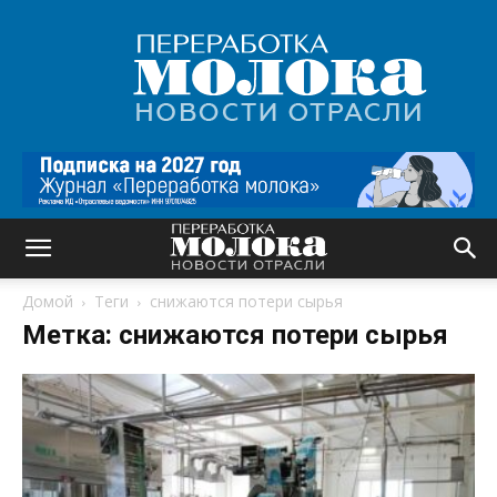
Переработка
молока
|
Новости
отрасли
Домой
Теги
снижаются потери сырья
Метка: снижаются потери сырья