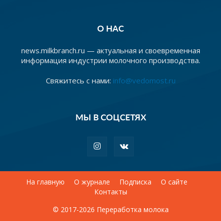
О НАС
news.milkbranch.ru — актуальная и своевременная
информация индустрии молочного производства.
Свяжитесь с нами:
info@vedomost.ru
МЫ В СОЦСЕТЯХ
На главную
О журнале
Подписка
О сайте
Контакты
© 2017-2026 Переработка молока