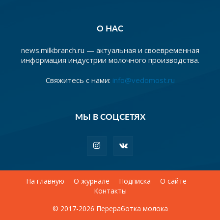
О НАС
news.milkbranch.ru — актуальная и своевременная
информация индустрии молочного производства.
Свяжитесь с нами:
info@vedomost.ru
МЫ В СОЦСЕТЯХ
На главную
О журнале
Подписка
О сайте
Контакты
© 2017-2026 Переработка молока