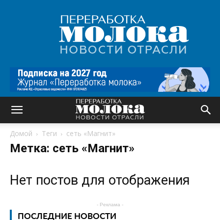
Переработка
молока
|
Новости
отрасли
Домой
Теги
сеть «Магнит»
Метка: сеть «Магнит»
Нет постов для отображения
- Реклама -
ПОСЛЕДНИЕ НОВОСТИ