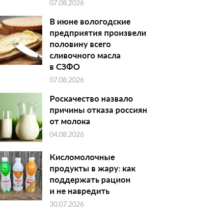
07.08.2026
В июне вологодские
предприятия произвели
половину всего
сливочного масла
в СЗФО
07.08.2026
Роскачество назвало
причины отказа россиян
от молока
04.08.2026
Кисломолочные
продукты в жару: как
поддержать рацион
и не навредить
30.07.2026