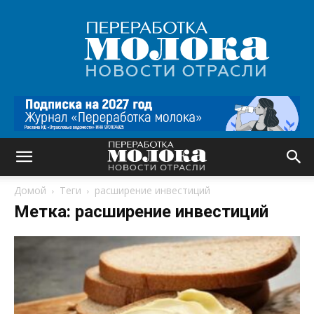
Переработка
молока
|
Новости
отрасли
Домой
Теги
расширение инвестиций
Метка: расширение инвестиций