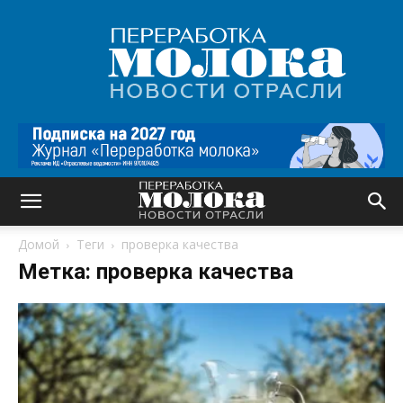
Переработка
молока
|
Новости
отрасли
Домой
Теги
проверка качества
Метка: проверка качества