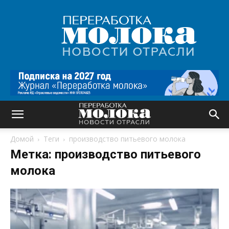
Переработка
молока
|
Новости
отрасли
Домой
Теги
производство питьевого молока
Метка: производство питьевого
молока