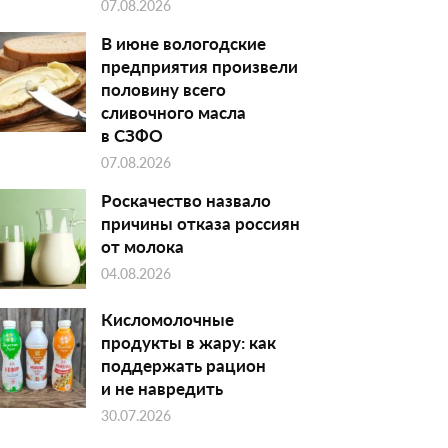
07.08.2026
В июне вологодские
предприятия произвели
половину всего
сливочного масла
в СЗФО
07.08.2026
Роскачество назвало
причины отказа россиян
от молока
04.08.2026
Кисломолочные
продукты в жару: как
поддержать рацион
и не навредить
30.07.2026