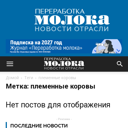
Переработка
молока
|
Новости
отрасли
Домой
Теги
племенные коровы
Метка: племенные коровы
Нет постов для отображения
- Реклама -
ПОСЛЕДНИЕ НОВОСТИ