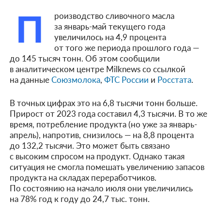
П
роизводство сливочного масла
за январь-май текущего года
увеличилось на 4,9 процента
от того же периода прошлого года —
до 145 тысяч тонн. Об этом сообщили
в аналитическом центре Milknews со ссылкой
на данные
Союзмолока
,
ФТС России
и
Росстата
.
В точных цифрах это на 6,8 тысячи тонн больше.
Прирост от 2023 года составил 4,3 тысячи. В то же
время, потребление продукта (но уже за январь-
апрель), напротив, снизилось — на 8,8 процента
до 132,2 тысячи. Это может быть связано
с высоким спросом на продукт. Однако такая
ситуация не смогла помешать увеличению запасов
продукта на складах переработчиков.
По состоянию на начало июля они увеличились
на 78% год к году до 24,7 тыс. тонн.