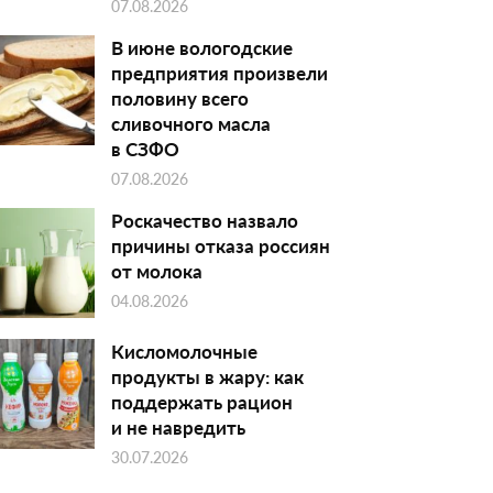
07.08.2026
В июне вологодские
предприятия произвели
половину всего
сливочного масла
в СЗФО
07.08.2026
Роскачество назвало
причины отказа россиян
от молока
04.08.2026
Кисломолочные
продукты в жару: как
поддержать рацион
и не навредить
30.07.2026