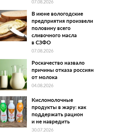
07.08.2026
В июне вологодские
предприятия произвели
половину всего
сливочного масла
в СЗФО
07.08.2026
Роскачество назвало
причины отказа россиян
от молока
04.08.2026
Кисломолочные
продукты в жару: как
поддержать рацион
и не навредить
30.07.2026