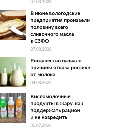
07.08.2026
В июне вологодские
предприятия произвели
половину всего
сливочного масла
в СЗФО
07.08.2026
Роскачество назвало
причины отказа россиян
от молока
04.08.2026
Кисломолочные
продукты в жару: как
поддержать рацион
и не навредить
30.07.2026