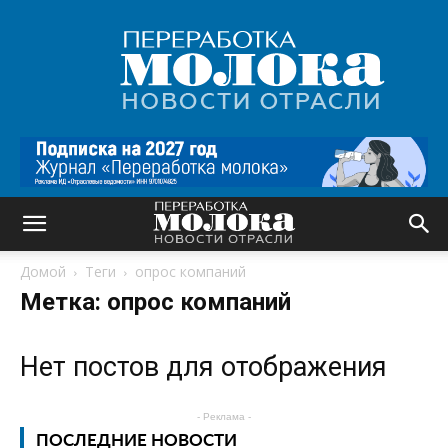
Переработка
молока
|
Новости
отрасли
Домой
Теги
опрос компаний
Метка: опрос компаний
Нет постов для отображения
- Реклама -
ПОСЛЕДНИЕ НОВОСТИ